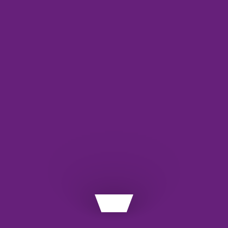
3)
 به داده‌های معتبر نیاز دارند.
ی‌کند.
API
ce
 اصالت گواهینامه
آش
اس
با
معم
وب
وب
وب
د.