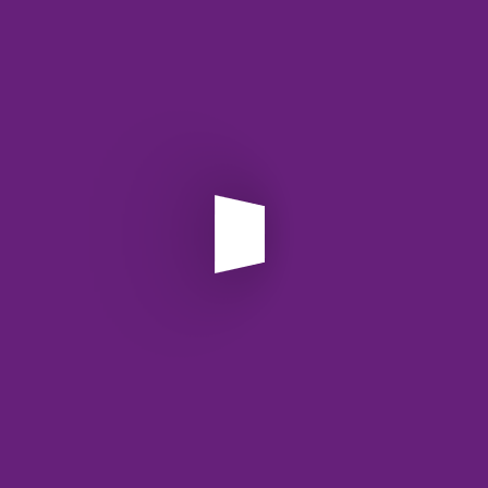
مراجعه به سامانه:
ابتدا به وب‌سایت رسمی ارائه‌دهنده
خدمات پرداخت به آدرس
مراجعه کنید.
p.api.ir
تکمیل فرم ثبت‌نام:
اطلاعات هویتی و مشخصات
کسب‌وکار خود را در فرم مربوطه وارد نمایید.
ارسال مدارک:
مدارک مورد نیاز مانند تصویر کارت ملی و
مجوزهای کسب‌وکار (در صورت وجود) را بارگذاری کنید.
انتظار برای تأیید:
پس از بررسی مدارک، شناسه پذیرنده
(Merchant ID) و مستندات فنی برای شما ایمیل خواهد
شد.