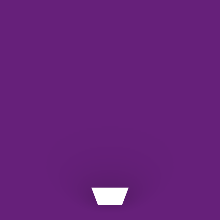
ش می‌دهد. این سرویس قبل از انتقال وجه، صحت شبا را بررسی
3)
ان است.
API
اربرد آن
ce
ی است.
آش
ده می‌شود.
اس
یید می‌کند.
با
دهد.
معم
وب
رد.
وب
.
وب