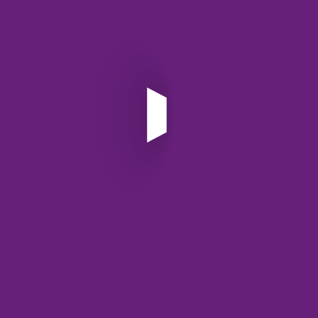
هوشمندی این سرویس به الگوریتم آن برمی‌گردد.سیستم فقط به
کلمات حساس نیست. بلکه مفهوم جمله را نیز بررسی می‌کند 🧠
این ویژگی، دقت تشخیص را افزایش می‌دهد. احتمال خطای مثبت
کاذب کاهش می‌یابد.در نتیجه، نظرات سالم حذف نمی‌شوند.
همچنین سرویس به‌روزرسانی مداوم دارد.کلمات جدید به پایگاه داده
اضافه می‌شوند. این موضوع عملکرد بلندمدت را تضمین می‌کند.
مراحل ثبت‌نام و استفاده از سرویس
فرآیند ثبت‌نام بسیار ساده طراحی شده است.
نیازی به دانش فنی پیچیده وجود ندارد.
مراحل به صورت خلاصه عبارت‌اند از:
🔗 ورود به صفحه ثبت‌نام از طریق لینک
p.api.ir
📝 ایجاد حساب کاربری با
اطلاعات هویتی
🔑 دریافت کلید API اختصاصی