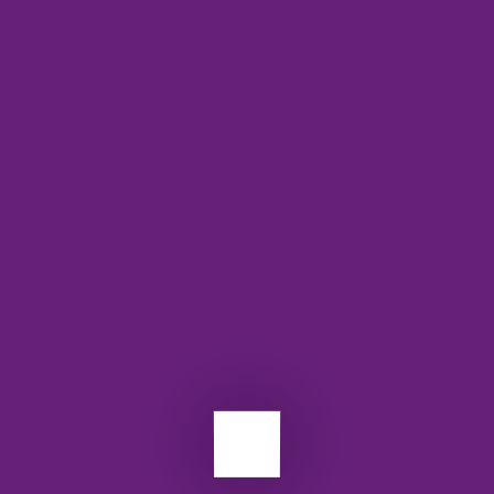
وزیک
3)
API
ce
آش
اس
با
معم
وب
وب
وب