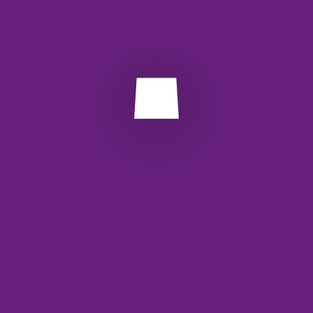
یکپارچه‌سازی API در سامانه یا نرم‌افزار خود
شروع استعلام و دریافت اطلاعات به صورت آنلاین
برچسب ها:
api
restfull
استعلام
وب سرویس
Next Post
Prev Post
دیدگاهتان را بنویسید
نشانی ایمیل شما منتشر نخواهد شد.
بخش‌های موردنیاز
علامت‌گذاری شده‌اند
*
دیدگاه
*