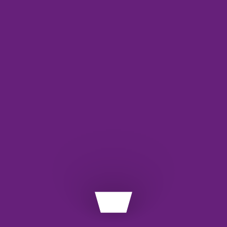
شخیص سن در
3)
API
ce
آش
اس
با
معم
وب
وب
وب