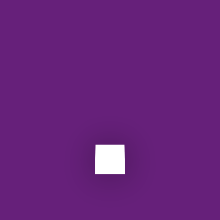
برچسب ها:
api
restfull
استعلام
وب سرویس
Next Post
Prev Post
دیدگاهتان را بنویسید
نشانی ایمیل شما منتشر نخواهد شد.
بخش‌های موردنیاز
علامت‌گذاری شده‌اند
*
دیدگاه
*