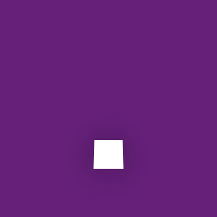
برچسب ها:
api
restfull
وب سرویس
Next Post
Prev Post
دیدگاهتان را بنویسید
نشانی ایمیل شما منتشر نخواهد شد.
بخش‌های موردنیاز
علامت‌گذاری شده‌اند
*
دیدگاه
*