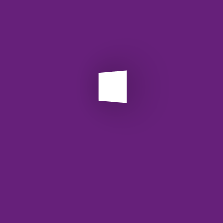
زایای استفاده از API استعلام صاحب شماره
3)
API
ت‌های فناوری مالی و سازمان‌ها فراهم می‌کند. برخی از مهم‌ترین مزایا
ce
آش
ی‌شود
 ثانیه قابل دریافت است
اس
ستانداردهای امنیتی انجام می‌شود
یا پلتفرم‌های پرداخت قابل استفاده است
با
لاعات حساب‌ها
معم
از API 💻
وب
این API به صورت RESTful ارائه می‌شود و با ارسال یک درخواست HTTP به همراه شماره حساب و کد شبا، نام دارنده
وب
وب