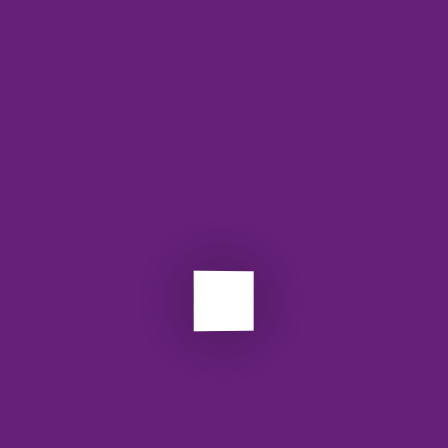
نحوه ثبت‌نام و استفاده از سرویس استعلام
وضعیت حیات
برای استفاده از
API استعلام وضعیت حیات
، ابتدا باید در سایت
مربوطه ثبت‌نام کنید. مراحل ثبت‌نام به شرح زیر است:
به سایت
p.api.ir
مراجعه کنید.
در صفحه اصلی، گزینه “ثبت‌نام” را انتخاب کنید.
فرم ثبت‌نام را با دقت پر کرده و اطلاعات خود را وارد کنید.
پس از تکمیل فرم، بر روی دکمه “ثبت‌نام” کلیک کنید.
پس از تایید ایمیل و فعال‌سازی حساب کاربری، به داشبورد
کاربری خود وارد شوید.
حالا می‌توانید از سرویس استعلام وضعیت حیات استفاده
کنید.
برچسب ها:
api
restfull
استعلام
وب سرویس