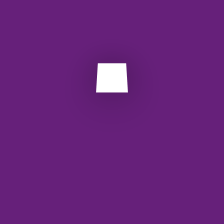
▶️ ارسال درخواست و دریافت پاسخ
این مراحل زمان کمی نیاز دارند.
پس از ثبت‌نام، استفاده بلافاصله ممکن است.
برچسب ها:
api
restfull
وب سرویس
Next Post
Prev Post
دیدگاهتان را بنویسید
نشانی ایمیل شما منتشر نخواهد شد.
بخش‌های موردنیاز
علامت‌گذاری شده‌اند
*