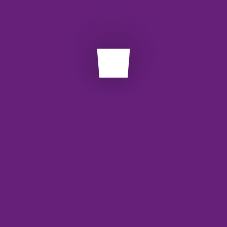
3)
بایل.
API
ce
اهش یابد.
آش
 می‌شود.
اس
با
API
معم
وب
 کوتاه می‌توانید API را فعال کنید:
وب
وب